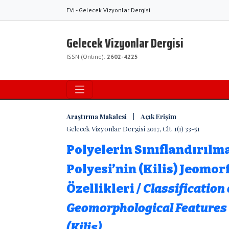
FVJ - Gelecek Vizyonlar Dergisi
Gelecek Vizyonlar Dergisi
ISSN (Online):
2602-4225
Araştırma Makalesi | Açık Erişim
Gelecek Vizyonlar Dergisi 2017, Clt. 1(1) 33-51
Polyelerin Sınıflandırılma
Polyesi’nin (Kilis) Jeomor
Özellikleri /
Classification 
Geomorphological Features o
(Kilis)